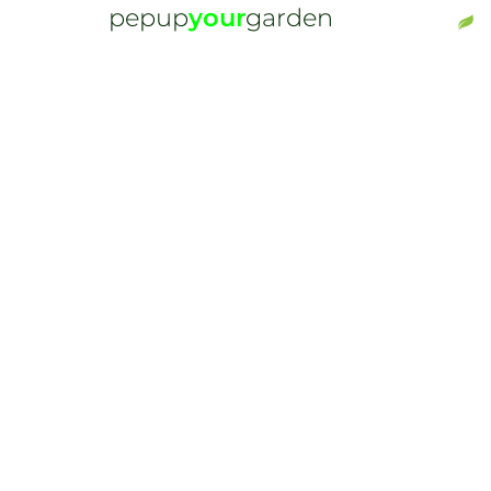
pepup
your
garden
Gartengestaltung Baden
Professionelle Gartengestaltung
in Baden
Haben Sie die Planung Ihres Gartens einmal
abgeschlossen, ist der erste Schritt getan und Ihrer
Gartengestaltung in Baden steht nichts mehr im
Wege. Wichtig ist die Erkenntnis, dass ein Garten kein
statisches Wesen ist, sondern ein natürlicher Ort. Er