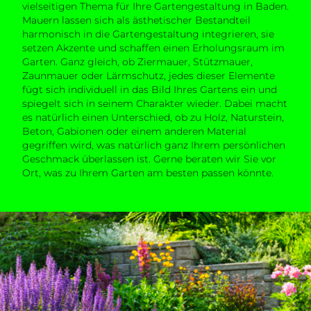
vielseitigen Thema für Ihre Gartengestaltung in Baden.
Mauern lassen sich als ästhetischer Bestandteil
harmonisch in die Gartengestaltung integrieren, sie
setzen Akzente und schaffen einen Erholungsraum im
Garten. Ganz gleich, ob Ziermauer, Stützmauer,
Zaunmauer oder Lärmschutz, jedes dieser Elemente
fügt sich individuell in das Bild Ihres Gartens ein und
spiegelt sich in seinem Charakter wieder. Dabei macht
es natürlich einen Unterschied, ob zu Holz, Naturstein,
Beton, Gabionen oder einem anderen Material
gegriffen wird, was natürlich ganz Ihrem persönlichen
Geschmack überlassen ist. Gerne beraten wir Sie vor
Ort, was zu Ihrem Garten am besten passen könnte.